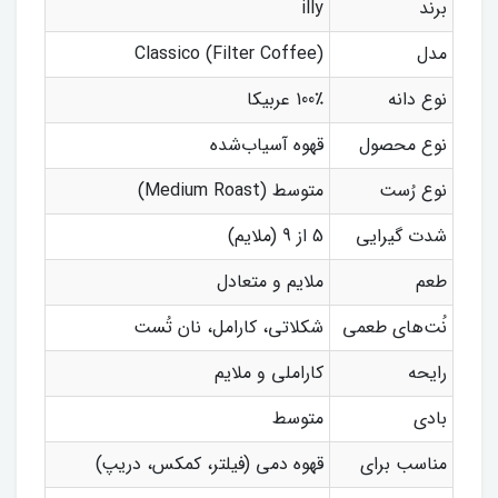
برند
illy
مدل
Classico (Filter Coffee)
نوع دانه
100٪ عربیکا
نوع محصول
قهوه آسیاب‌شده
نوع رُست
متوسط (Medium Roast)
شدت گیرایی
5 از 9 (ملایم)
طعم
ملایم و متعادل
نُت‌های طعمی
شکلاتی، کارامل، نان تُست
رایحه
کاراملی و ملایم
بادی
متوسط
مناسب برای
قهوه دمی (فیلتر، کمکس، دریپ)