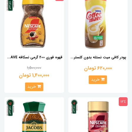
پ
ودر کافی میت نستله بدون کلسترول 400 گرم
ق
هوه فوری 2۰۰ گرمی نسکافه Nescafe Matinal SUAVE
620,000 تومان
1,500,000
1,400,000 تومان
خرید
خرید
12٪