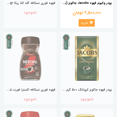
پ
ودر وکیوم قهوه Jacobs جاکوبز (بدون کافئین) 500 گرم آسیاب شده
ق
هوه فوری نسکافه گلد آلتا ریکا Nescafe Gold Alta Rica 100gr
2,500,000 تومان
ناموجود
خرید
پ
ودر قهوه جاکوبز کرونانگ 500 گرم JACOBS ا JACOBS kronung coffee 500 g
ق
هوه فوری نسکافه اکسترا فورت شيشه 200 گرم Nescafe مدل Extra Forte
ناموجود
ناموجود