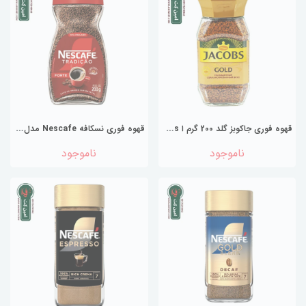
ق
هوه فوری جاکوبز گلد 200 گرم ا Jacobs
ق
هوه فوری نسکافه Nescafe مدل ترادیکائو فورته Tradicao forte وزن 200 گرم
ناموجود
ناموجود