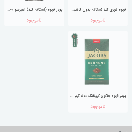
ق
هوه فوری گلد نسکافه بدون کافئین ا Nescafe Gold instant coffee Decaff 100gr
پ
ودر قهوه (نسکافه گلد) اسپرسو 100 گرمی ا Nescafe Gold BLEND espresso 100g
ناموجود
ناموجود
پ
ودر قهوه جاکوبز کرونانگ 500 گرم JACOBS ا JACOBS kronung coffee 500 g
ناموجود