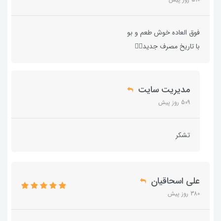
فوق العاده خوش طعم و بو
با تاریخ مصرف جدید👍🏻
مدیریت سایت
509 روز پیش
تشکر
علی اسحاقیان
380 روز پیش