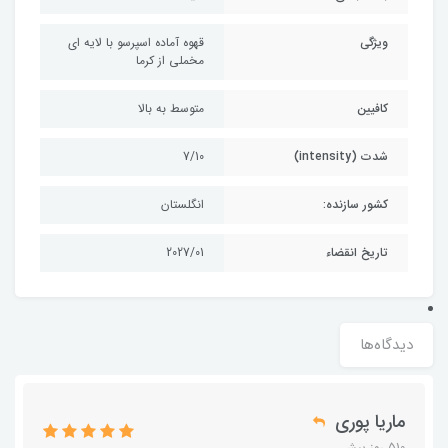
ویژگی
قهوه آماده اسپرسو با لایه ای
مخملی از کرما
کافیین
متوسط به بالا
شدت (intensity)
7/10
کشور سازنده:
انگلستان
تاریخ انقضاء
2027/01
دیدگاه‌ها
ماریا پوری
510 روز پیش