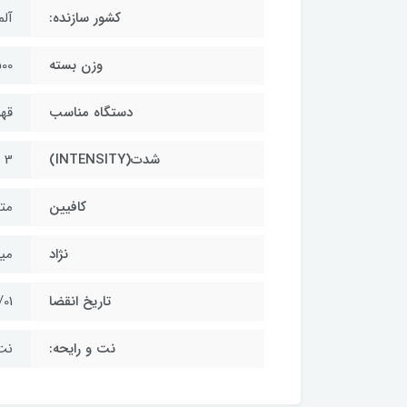
کشور سازنده:
آلم
وزن بسته
500 گ
دستگاه مناسب
قهو
شدت(INTENSITY)
3 از 5
کافیین
مت
نژاد
می
تاریخ انقضا
/01
نت و رایحه:
نت