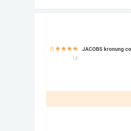
کوبز کرونانگ 500 گرم JACOBS ا JACOBS kronung coffee
از 1