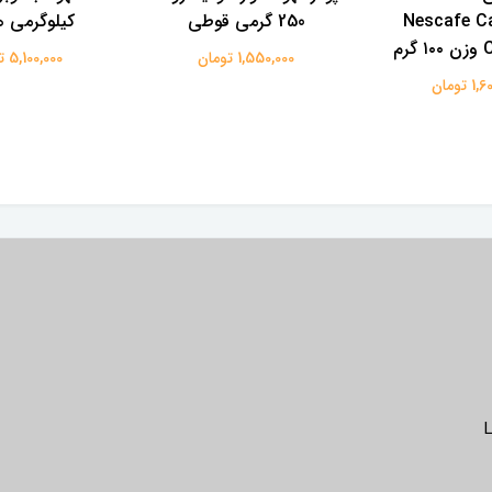
بیا Nescafe Cap
250 گرمی قوطی
کیلوگرمی 
رم
1,550,000 تومان
5,100,000 تومان
 تومان