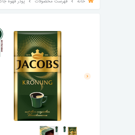
خانه
فهرست محصولات
پودر قهوه جاکوبز کرونانگ 500 گرم COBS