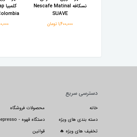
سلکشن شماره 01 با نت
نسکافه Nescafe Matinal
کلم
مرکبات و رست مدیوم ۱
SUAVE
Colombia وزن ۱۰۰ گ
کیلوگرم Jacobs caffee
1,400,000 تومان
1,600,000
Selektion de
4,900,00 تومان
دسترسی سریع
خانه
محصولات فروشگاه
دسته بندی های ویژه
دستگاه قهوه - Lepresso
تخفیف های ویژه 🔥
قوانین