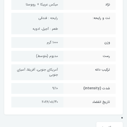
نژاد
میکس عربیکا + روبوستا
نت و رایحه:
رایحه : فندقی
طعم : آجیل، ادویه
وزن
1000 گرم
رست
مدیوم (متوسط)
ترکیب دانه
آمریکای جنوبی، آفریقا، آسیای
جنوبی
شدت (intensity)
9/10
تاریخ انقضاء
2026/08/30