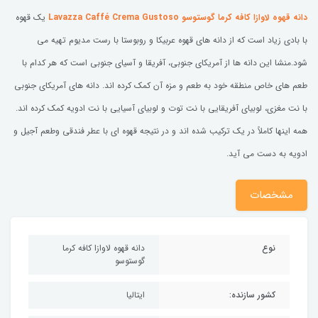
دانه قهوه لاوازا کافه کرما گوستوسو Lavazza Caffé Crema Gustoso
یک قهوه
با بادی زیاد است که از دانه های قهوه عربیکا و روبوستا با رست مدیوم تهیه می
شود.منشا این دانه ها از آمریکای جنوبی، آفریقا و آسیای جنوبی است که هر کدام با
طعم های خاص منطقه خود به طعم و مزه آن کمک کرده اند. دانه های آمریکای جنوبی
با نت مغزی، لوبیای آفریقایی با نت توت و لوبیای آسیایی با نت ادویه کمک کرده اند.
همه اینها کاملاً در یک ترکیب شده اند و در نتیجه قهوه ای با عطر فندقی وطعم آجیل و
ادویه به دست می آید.
مشخصات
نوع
دانه قهوه لاوازا کافه کرما
گوستوسو
کشور سازنده:
ایتالیا