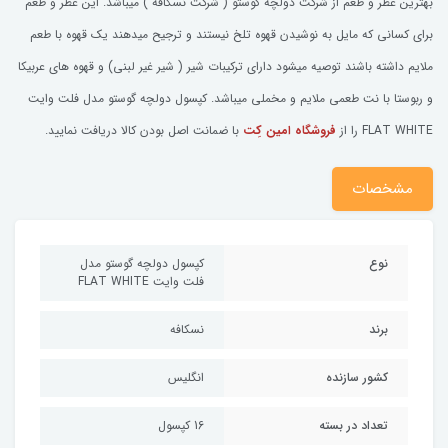
بهترین عطر و طعم از شرکت دولچه گوستو ( شرکت نسکافه ) میباشد. این عطر و طعم
برای کسانی که مایل به نوشیدن قهوه تلخ نیستند و ترجیح میدهند یک قهوه با طعم
ملایم داشته باشند توصیه میشود دارای ترکیبات شیر ( شیر غیر لبنی) و قهوه های عربیکا
و ربوستا با نت طعمی ملایم و مخملی میباشد. کپسول دولچه گوستو مدل فلت وایت
FLAT WHITE را از
فروشگاه امین کِت
با ضمانت اصل بودن کالا دریافت نمایید.
مشخصات
نوع
کپسول دولچه گوستو مدل
فلت وایت FLAT WHITE
برند
نسکافه
کشور سازنده
انگلیس
تعداد در بسته
16 کپسول