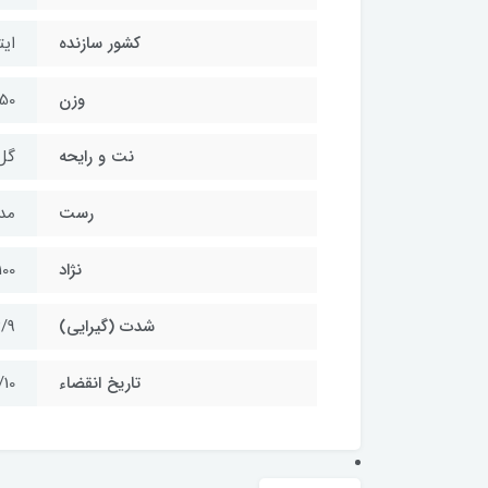
کشور سازنده
ایت
وزن
250 گ
نت و رایحه
گل
رست
مد
نژاد
100 عربیک
شدت (گیرایی)
/9
تاریخ انقضاء
/10