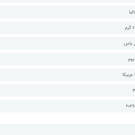
الیا
رم
 یاس
یوم
ا
3
۲۰۲۷