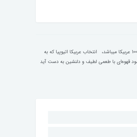
دانه قهوه اتیوپی (اتیوپیا) ایلی 250 گرمی ، این قهوه با طعمی ملایم و معطر، با نت‌های ظریف یاس همراه است. نژاد قهوه 100 عربیکا میباشد، انتخاب عربیکا اتیوپیا که به
شود قهوه‌ای با طعمی لطیف و دلنشین به دست آید