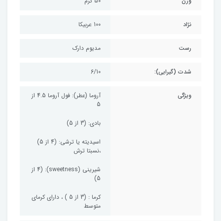
وزن
50 گرم
نژاد
100 عربیکا
رست
مدیوم دارک
شدت (گیرایی):
6/10
ویژگی
آروما (عطر): فول آروما 4.5 از
5
بادی: (3 از 5)
اسیدیته یا ترشی: (4 از 5)
،نسبتا ترش
شیرینی (sweetness): (4 از
5)
کرما : (3 از 5 ) ، دارای کرمای
متوسط