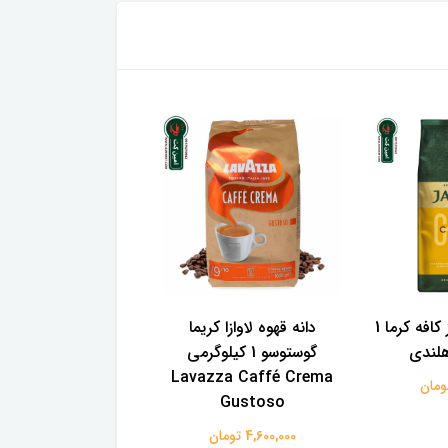
دانه قهوه جاکوبز کافه کرما 1
دانه قهوه لاوازا کریما
دانه قهوه لاوازا کرما ا
هلندی
گوستوسو 1 کیلوگرمی
اصلی ایتالیا
Lavazza Caffé Crema
5,400,000 تومان
Gustoso
4,600,000 تومان