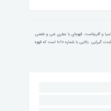
وبوستا از آسیا و آفریقاست. قهوه‌ای با عطری غنی و طعمی
دلپذیر از رایحه‌ای با نت‌های مغزها (آجیل‌مانند) است. دارای نژاد 100 روبوستا میباشد که دارای کافیین بالایی است و دارای شدت گیرایی بالایی با شماره 10/10 است که قهوه