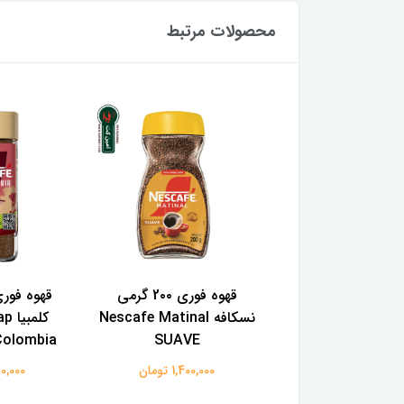
محصولات مرتبط
 قهوه جاکوبز مدل
قهوه فوری 2۰۰ گرمی
قهوه فوری
سلکشن شماره 01 با نت
نسکافه Nescafe Matinal
کلم
مرکبات و رست مدیوم ۱
SUAVE
Colombia وزن ۱۰۰ گ
کیلوگرم Jacobs caffee
1,400,000 تومان
1,600,000
Selektion de