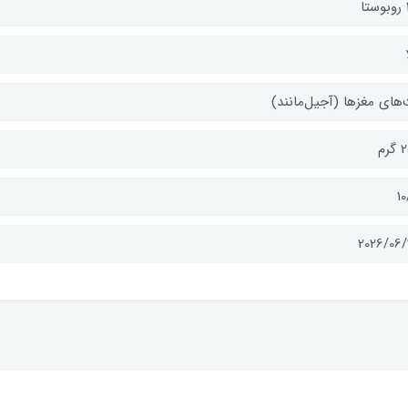
ا
های مغزها (آجیل‌مانند)
رم
10
2026/06/