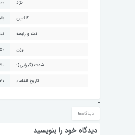
نژاد
100 روبوست
کافیین
بالا
نت و رایحه
نت‌
وزن
250 گ
شدت (گیرایی):
/10
تاریخ انقضاء
30
دیدگاه‌ها
دیدگاه خود را بنویسید