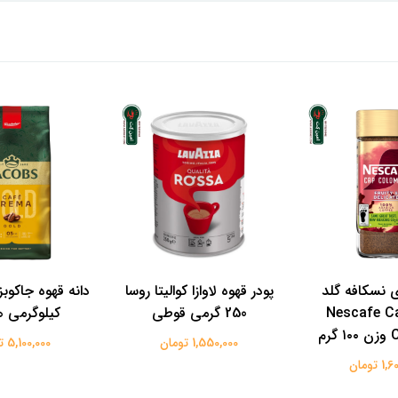
 نسکافه گلد
پودر قهوه لاوازا کوالیتا روسا
بیا Nescafe Cap
250 گرمی قوطی
کیلوگرمی 
رم
1,550,000 تومان
5,100,000 تومان
 تومان