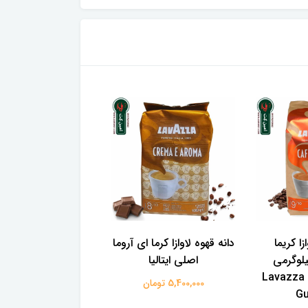
زا کریما
دانه قهوه لاوازا کرما ای آروما
دانه قهوه جاکوبز 
وسو 1 کیلوگرمی
اصلی ایتالیا
سلکش
Lavazza
5,400,000 تومان
G
کیلوگرم caffee