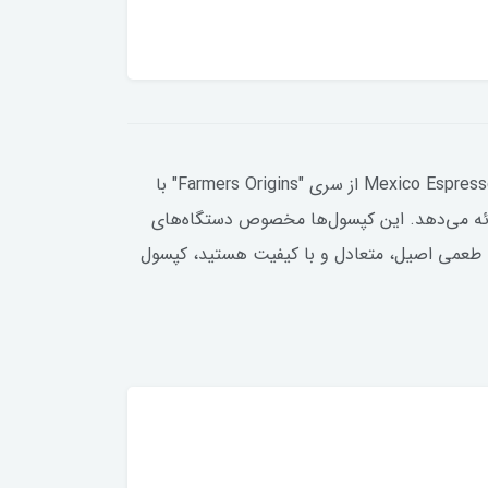
کپسول قهوه نسپرسو نسکافه مدل Mexico Espresso – بسته 10 عددیکپسول قهوه نسپرسو نسکافه مدل مکزیک 10 عددی Mexico Espresso از سری "Farmers Origins" با
ا ارائه می‌دهد. این کپسول‌ها مخصوص دستگاه‌های
ل اسپرسویی با طعمی اصیل، متعادل و با کیفیت هستید، کپسول