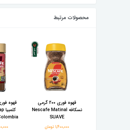
محصولات مرتبط
 قهوه جاکوبز مدل
قهوه فوری 2۰۰ گرمی
قهوه فوری
سلکشن شماره 01 با نت
نسکافه Nescafe Matinal
کلم
مرکبات و رست مدیوم ۱
SUAVE
Colombia وزن ۱۰۰ گ
کیلوگرم Jacobs caffee
1,400,000 تومان
1,600,000