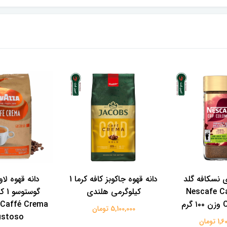
 نسکافه گلد
دانه قهوه جاکوبز کافه کرما 1
دانه قهوه لاوا
بیا Nescafe Cap
کیلوگرمی هلندی
گوست
رم
 Caffé Crema
5,100,000 تومان
ustoso
 تومان