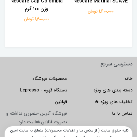
Nescafe Cap Colombia
Nescafe Matinal SUAVE
وزن ۱۰۰ گرم
1,400,000 تومان
1,600,000 تومان
دسترسی سریع
خانه
محصولات فروشگاه
دسته بندی های ویژه
دستگاه قهوه - Lepresso
تخفیف های ویژه 🔥
قوانین
تماس با ما
فروشگاه آدرس حضوری نداشته و
بصورت آنلاین فعالیت دارد
کلیه حقوق سایت ( از عکس ها و اطلاعات محصولات) متعلق به سایت امین