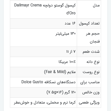
مدل
کپسول گوستو دولچه Dallmayr Crema
d’Oro
تعداد کپسول
16 عدد
حجم هر
130 میلی‌لیتر
فنجان
شدت طعم
7 از 11
نوع دانه
100٪ عربیکا
نوع روست
ملایم (Fair & Mild)
مناسب برای
دستگاه‌های نسکافه Dolce Gusto
وزن خالص
120 گرم (16×7.5g)
ویژگی طعمی
کرما نرم و مخملی، متعادل و خوش‌عطر