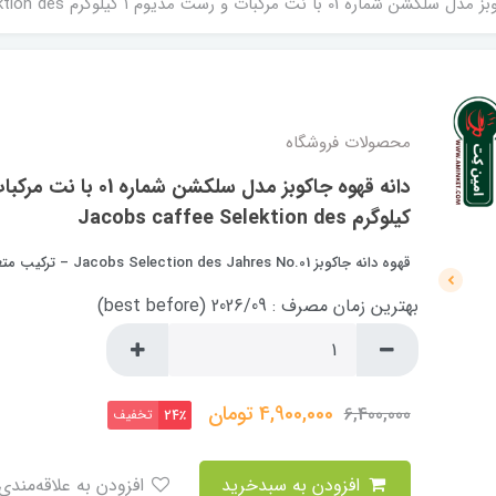
ا نت مرکبات و رست مدیوم ۱ کیلوگرم Jacobs caffee Selektion des
محصولات فروشگاه
کیلوگرم Jacobs caffee Selektion des
قهوه دانه جاکوبز Jacobs Selection des Jahres No.01 – ترکیب متعادل با عطر میوه‌ای
بهترین زمان مصرف : 2026/09 (best before)
4,900,000
تومان
6,400,000
تخفیف
24٪
افزودن به سبدخرید
افزودن به علاقه‌مندی