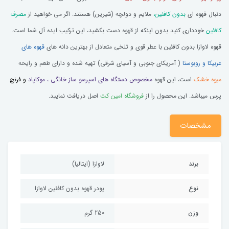
دنبال قهوه ای
بدون کافئین،
ملایم و دولچه (شیرین) هستند. اگر می خواهید از
مصرف
کافئین
خودداری کنید بدون اینکه از قهوه دست بکشید، این ترکیب ایده آل شما است.
قهوه لاوازا بدون کافئین با عطر قوی و تلخی متعادل از بهترین دانه های
قهوه های
عربیکا و روبوستا
( آمریکای جنوبی و آسیای شرقی) تهیه شده و دارای طعم و رایحه
میوه خشک
است، این قهوه
مخصوص دستگاه های اسپرسو ساز خانگی ، موکاپاد
و فرنچ
پرس میباشد. این محصول را از
فروشگاه امین کت
اصل دریافت نمایید.
مشخصات
برند
لاوازا (ایتالیا)
نوع
پودر قهوه بدون کافئین لاوازا
وزن
250 گرم