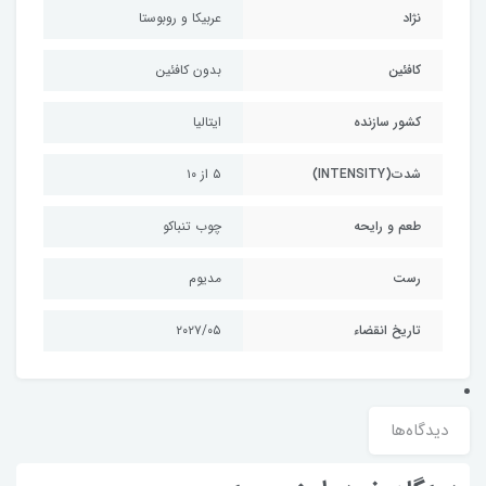
نژاد
عربیکا و روبوستا
کافئین
بدون کافئین
کشور سازنده
ایتالیا
شدت(INTENSITY)
۵ از ۱۰
طعم و رایحه
چوب تنباکو
رست
مدیوم
تاریخ انقضاء
۲۰۲۷/۰۵
دیدگاه‌ها