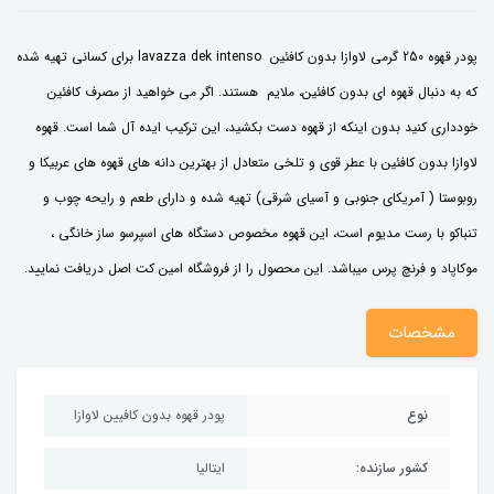
پودر قهوه 250 گرمی لاوازا بدون کافئین lavazza dek intenso برای کسانی تهیه شده
که به دنبال قهوه ای بدون کافئین، ملایم هستند. اگر می خواهید از مصرف کافئین
خودداری کنید بدون اینکه از قهوه دست بکشید، این ترکیب ایده آل شما است. قهوه
لاوازا بدون کافئین با عطر قوی و تلخی متعادل از بهترین دانه های قهوه های عربیکا و
روبوستا ( آمریکای جنوبی و آسیای شرقی) تهیه شده و دارای طعم و رایحه چوب و
تنباکو با رست مدیوم است، این قهوه مخصوص دستگاه های اسپرسو ساز خانگی ،
موکاپاد و فرنچ پرس میباشد. این محصول را از فروشگاه امین کت اصل دریافت نمایید.
مشخصات
نوع
پودر قهوه بدون کافیین لاوازا
کشور سازنده:
ایتالیا