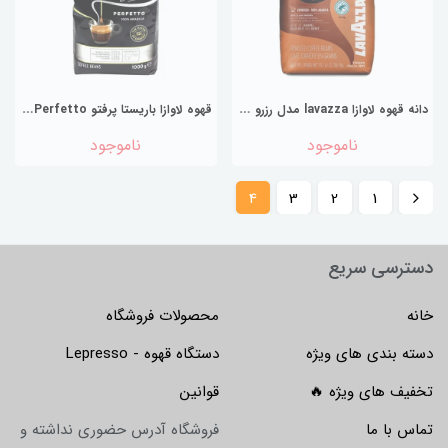
د
انه قهوه لاوازا lavazza مدل رزرو از تیرا برزیل La Reserva de ¡Tierra! Brasile یک کیلویی
ق
هوه لاوازا باریستا پرفتو Espresso Barista Perfetto یک کیلوگرم
ناموجود
ناموجود
4
3
2
1
دسترسی سریع
خانه
محصولات فروشگاه
دسته بندی های ویژه
دستگاه قهوه - Lepresso
تخفیف های ویژه 🔥
قوانین
تماس با ما
فروشگاه آدرس حضوری نداشته و