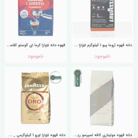
د
انه قهوه آروما پیو 1 کیلوگرم لاوازا LAVAZZA AROMA PIU
ق
هوه دانه لاوازا کرما ای گوستو کلاسیک ۱ کیلوگرم 8/10
ناموجود
ناموجود
د
انه قهوه مولیناری کافه اسپرسو ریکو 1 کیلویی Molinari Cafe Espresso Ricco Argento
د
انه قهوه لاوازا اورو 1 کیلوگرمی _ LAVAZZA ORO تاریخ جدید 2025