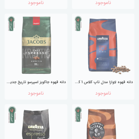
ناموجود
ناموجود
د
انه قهوه لاوازا مدل تاپ کلاس 1 کیلو گرمی | Lavazza Top Class
د
انه قهوه جاکوبز اسپرسو تاریخ جدید 2026
ناموجود
ناموجود