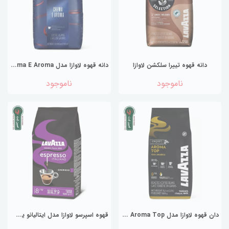
د
انه قهوه لاوازا مدل Crema E Aroma وزن ۱ کیلوگرم
دانه قهوه تییرا سلکشن لاوازا
ناموجود
ناموجود
د
ان قهوه لاوازا مدل Aroma Top (1کیلوگرم) تاریخ جدید 2026
ق
هوه اسپرسو لاوازا مدل ایتالیانو یک کیلویی LAVAZZA تاریخ جدید 2026